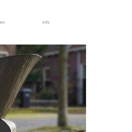
deo
info