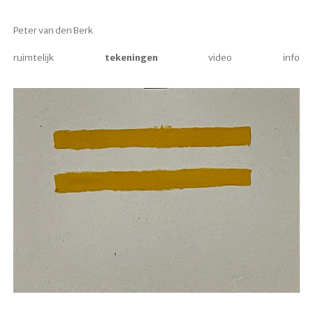
Peter van den Berk
ruimtelijk
tekeningen
video
info